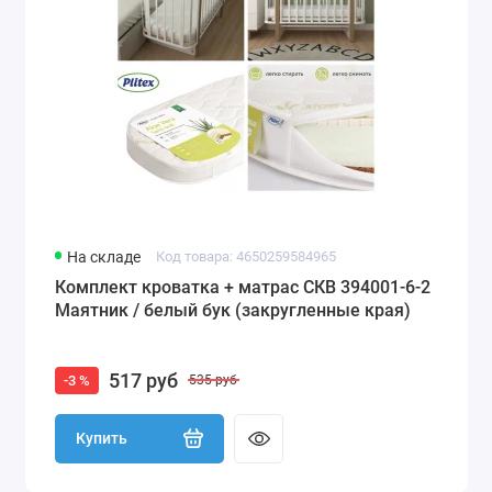
На складе
Код товара: 4650259584965
Комплект кроватка + матрас СКВ 394001-6-2
Маятник / белый бук (закругленные края)
517 руб
-3 %
535 руб
Купить