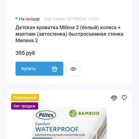
На складе
Код товара: 431384246-12321
Детская кроватка Milena 2 (белый) колеса +
маятник (автостенка) быстросъемная стенка
Милена 2
395 руб
Купить
Популярный
Хит продаж