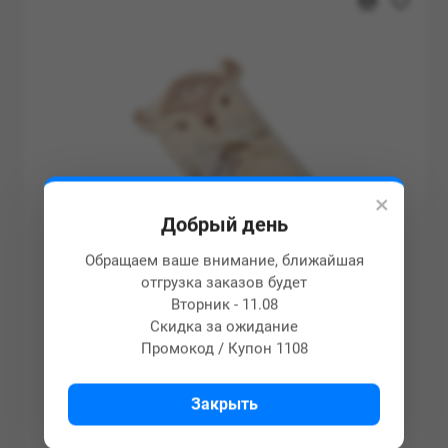
×
Добрый день
Обращаем ваше внимание, ближайшая
отгрузка заказов будет
Вторник - 11.08
Скидка за ожидание
На складе
Код товара: 4811599009611
Промокод / Купон 1108
Полотенце детское Perina Бэмби 95х95см
ПД-10.1.95
Закрыть
61 руб