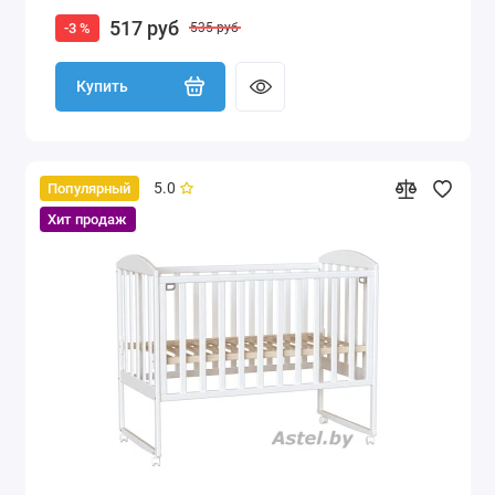
517 руб
-3 %
535 руб
Купить
5.0
Популярный
Хит продаж