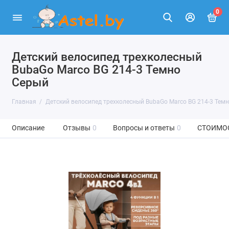
0
Детский велосипед трехколесный
BubaGo Marco BG 214-3 Темно
Серый
Главная
Детский велосипед трехколесный BubaGo Marco BG 214-3 Тем
Описание
Отзывы
0
Вопросы и ответы
0
СТОИМО