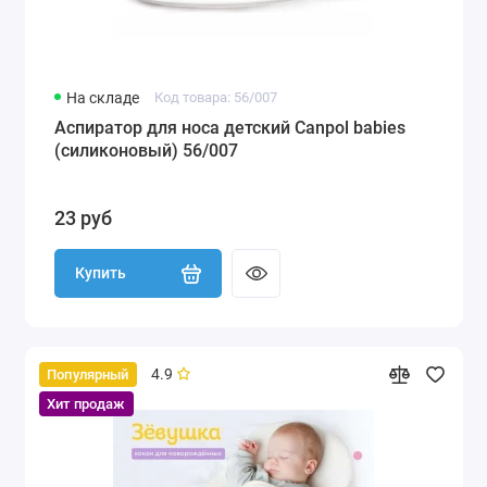
На складе
Код товара: 56/007
Аспиратор для носа детский Canpol babies
(силиконовый) 56/007
23 руб
Купить
4.9
Популярный
Хит продаж