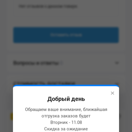
Нет отзывов о данном товаре.
Оставить отзыв
Вопросы и ответы
0
СТОИМОСТЬ ДОСТАВКИ
×
Добрый день
Обращаем ваше внимание, ближайшая
отгрузка заказов будет
Популярный
Вторник - 11.08
Скидка за ожидание