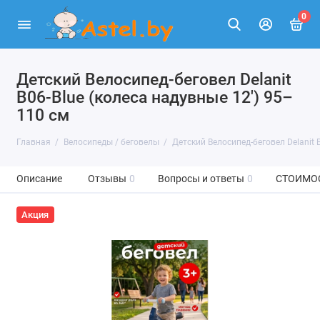
0
Детский Велосипед-беговел Delanit
В06-Blue (колеса надувные 12') 95–
110 см
Главная
Велосипеды / беговелы
Детский Велосипед-беговел Delanit 
Описание
Отзывы
0
Вопросы и ответы
0
СТОИМО
Акция