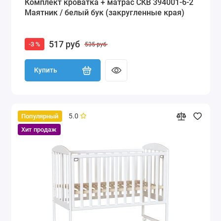
Комплект кроватка + матрас СКВ 394001-6-2
Маятник / белый бук (закругленные края)
517 руб
-3 %
535 руб
Купить
5.0
Популярный
Хит продаж