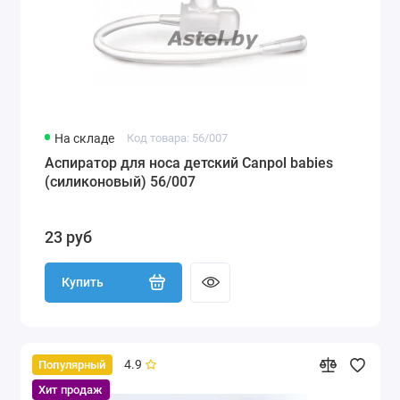
На складе
Код товара: 56/007
Аспиратор для носа детский Canpol babies
(силиконовый) 56/007
23 руб
Купить
4.9
Популярный
Хит продаж