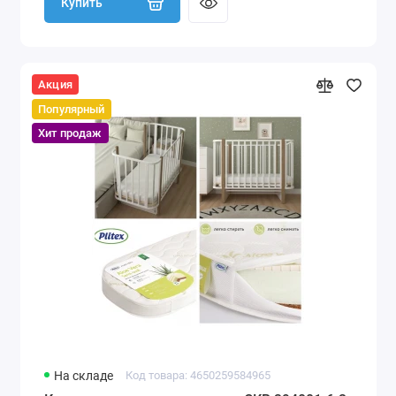
Купить
Акция
Популярный
Хит продаж
На складе
Код товара: 4650259584965