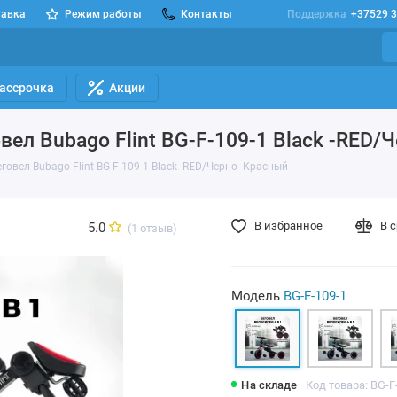
тавка
Режим работы
Контакты
Поддержка
+37529 3
Рассрочка
Акции
ел Bubago Flint BG-F-109-1 Black -RED/
овел Bubago Flint BG-F-109-1 Black -RED/Черно- Красный
В избранное
В 
5.0
(1 отзыв)
Модель
BG-F-109-1
На складе
Код товара: BG-F