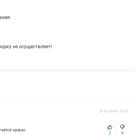
ания.
борку не осуществляет!
29 Апреля, 2024
учится нужно
2
0