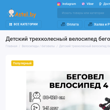
Instagram
Viber
Дос
Оплата
Халва и 
ВСЕ КАТЕГОРИИ
Детский трехколесный велосипед бегов
Главная
Велосипеды / беговелы
Детский трехколесный велосипед бег
Популярный