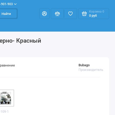
-901-903
Корзина
0
Найти
0 руб
Черно- Красный
Bubago
сравнение
Производитель
-109-1