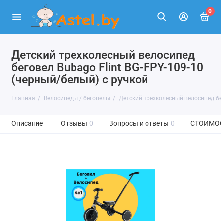
0
Детский трехколесный велосипед
беговел Bubago Flint BG-FPY-109-10
(черный/белый) с ручкой
Главная
Велосипеды / беговелы
Детский трехколесный велосипед бе
Описание
Отзывы
0
Вопросы и ответы
0
СТОИМО