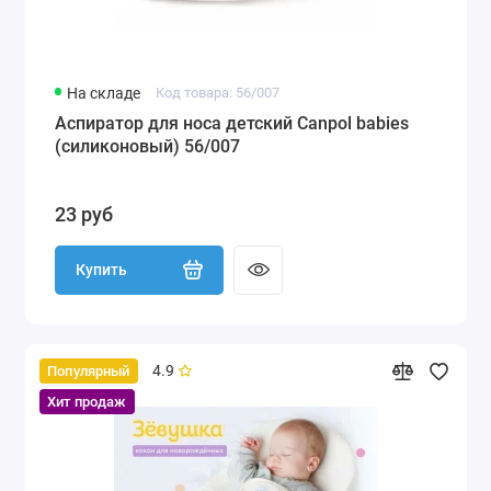
На складе
Код товара: 56/007
Аспиратор для носа детский Canpol babies
(силиконовый) 56/007
23 руб
Купить
4.9
Популярный
Хит продаж