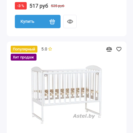
517 руб
-3 %
535 руб
Купить
5.0
Популярный
Хит продаж