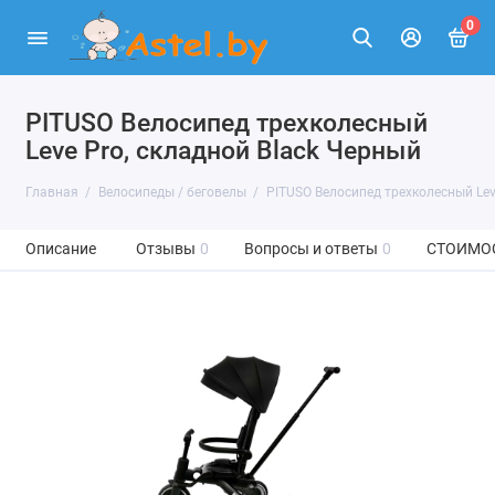
0
PITUSO Велосипед трехколесный
Leve Pro, складной Black Черный
Главная
Велосипеды / беговелы
PITUSO Велосипед трехколесный Lev
Описание
Отзывы
0
Вопросы и ответы
0
СТОИМО