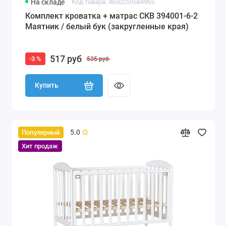
На складе
Код товара: 4650259584965
Комплект кроватка + матрас СКВ 394001-6-2
Маятник / белый бук (закругленные края)
517 руб
-3 %
535 руб
Купить
5.0
Популярный
Хит продаж