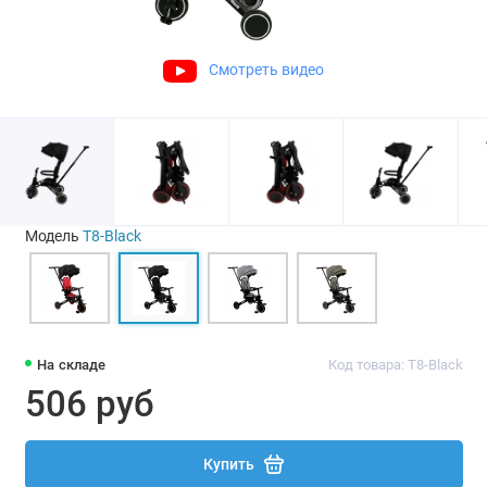
Смотреть видео
Модель
T8-Black
На складе
Код товара: T8-Black
506 руб
Купить