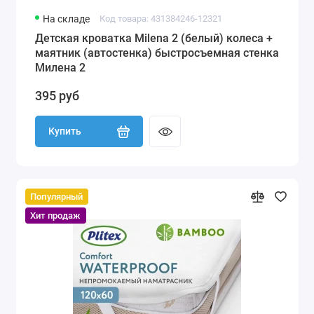
На складе
Код товара: 431384246-12321
Детская кроватка Milena 2 (белый) колеса +
маятник (автостенка) быстросъемная стенка
Милена 2
395 руб
Купить
Популярный
Хит продаж