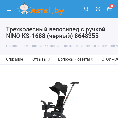
0
Трехколесный велосипед с ручкой
NINO KS-1688 (черный) 8648355
Главная
Велосипеды / беговелы
Трехколесный велосипед с ручкой N
Описание
Отзывы
0
Вопросы и ответы
0
СТОИМО