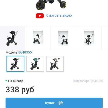
Смотреть видео
Модель
8648355
На складе
Код товара: 8648355
338 руб
Купить