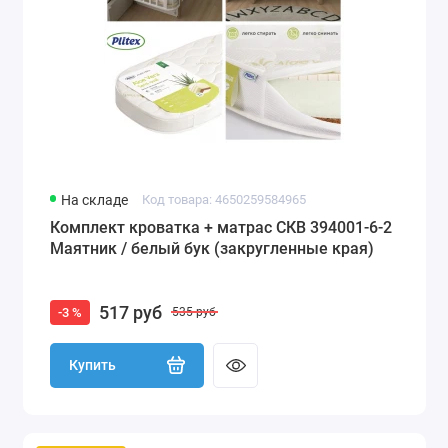
На складе
Код товара: 4650259584965
Комплект кроватка + матрас СКВ 394001-6-2
Маятник / белый бук (закругленные края)
517 руб
-3 %
535 руб
Купить