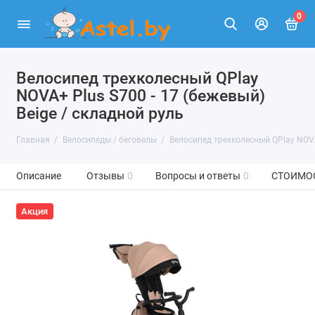
0
Велосипед трехколесный QPlay
NOVA+ Plus S700 - 17 (бежевый)
Beige / складной руль
Главная
Велосипеды / беговелы
Велосипед трехколесный QPlay NOVA+
Описание
Отзывы
0
Вопросы и ответы
0
СТОИМО
Акция