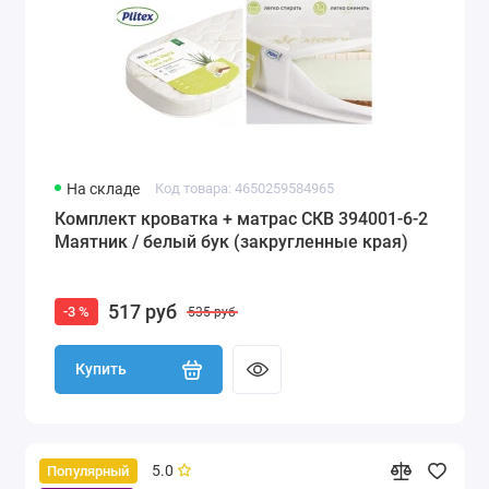
На складе
Код товара: 4650259584965
Комплект кроватка + матрас СКВ 394001-6-2
Маятник / белый бук (закругленные края)
517 руб
-3 %
535 руб
Купить
5.0
Популярный