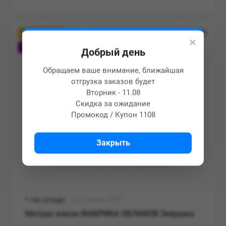
4.9
Популярный
×
Хит продаж
Добрый день
Обращаем ваше внимание, ближайшая
отгрузка заказов будет
Вторник - 11.08
Скидка за ожидание
Промокод / Купон 1108
Закрыть
На складе
Код товара: 0001
Матрас кокон ФАБРИКА ОБЛАКОВ Зевушка