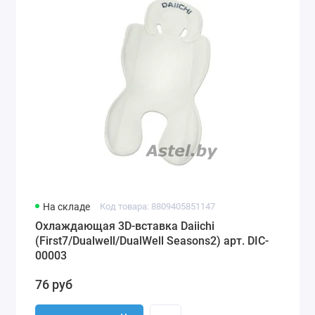
На складе
Код товара: 8809405851147
Охлаждающая 3D-вставка Daiichi
(First7/Dualwell/DualWell Seasons2) арт. DIC-
00003
76 руб