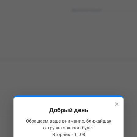
Дополнительно
×
Добрый день
Обращаем ваше внимание, ближайшая
отгрузка заказов будет
Вторник - 11.08