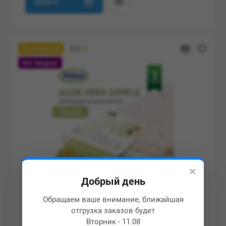
Купить
5.0
Популярный
Хит продаж
×
Добрый день
Обращаем ваше внимание, ближайшая
отгрузка заказов будет
На складе
Код товара: 4811599005095
Вторник - 11.08