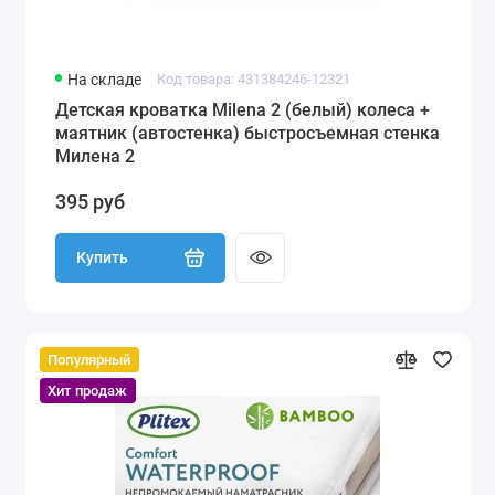
На складе
Код товара: 431384246-12321
Детская кроватка Milena 2 (белый) колеса +
маятник (автостенка) быстросъемная стенка
Милена 2
395 руб
Купить
Популярный
Хит продаж