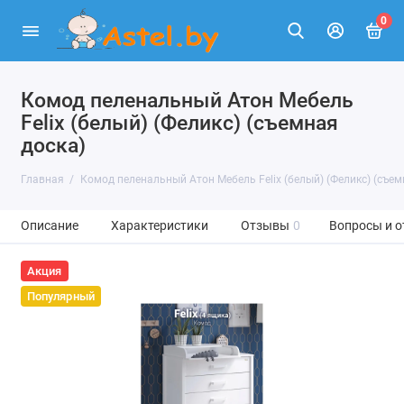
0
Комод пеленальный Атон Мебель
Felix (белый) (Феликс) (съемная
доска)
Главная
Комод пеленальный Атон Мебель Felix (белый) (Феликс) (съем
Описание
Характеристики
Отзывы
0
Вопросы и о
Акция
Популярный