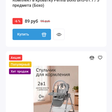
Комплект в кроватку Perina Boho BH3-01.1 / 3
предмета (Бохо)
89 руб
-6 %
95 руб
Купить
Акция
Популярный
Хит продаж