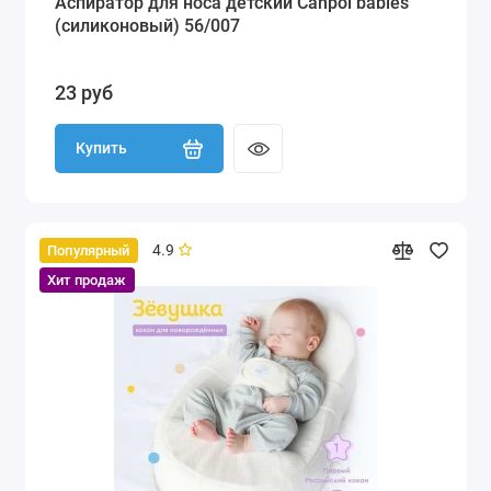
Аспиратор для носа детский Canpol babies
(силиконовый) 56/007
23 руб
Купить
4.9
Популярный
Хит продаж