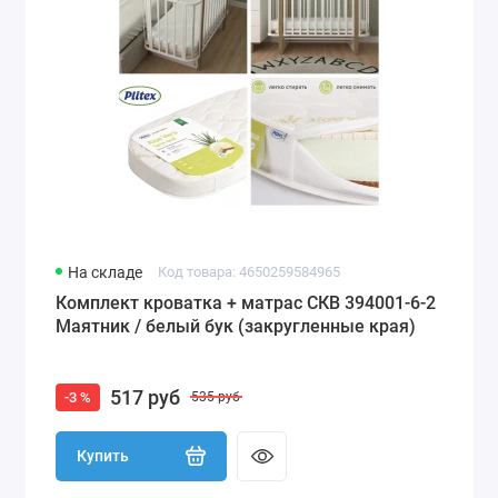
На складе
Код товара: 4650259584965
Комплект кроватка + матрас СКВ 394001-6-2
Маятник / белый бук (закругленные края)
517 руб
-3 %
535 руб
Купить