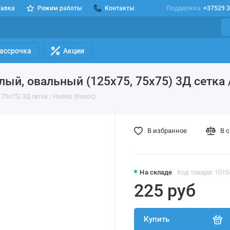
тавка
Режим работы
Контакты
Поддержка
+37529 3
Рассрочка
Акции
ый, овальный (125х75, 75х75) 3Д сетка 
75х75) 3Д сетка / Набор (Кокос)
В избранное
В 
На складе
Код товара: 101
225 руб
Купить