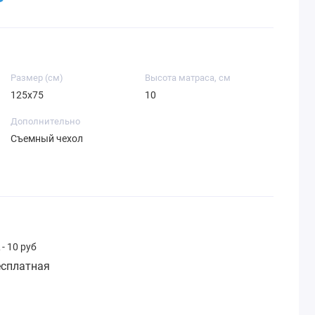
Размер (см)
Высота матраса, см
125х75
10
Дополнительно
Съемный чехол
- 10 руб
сплатная
: