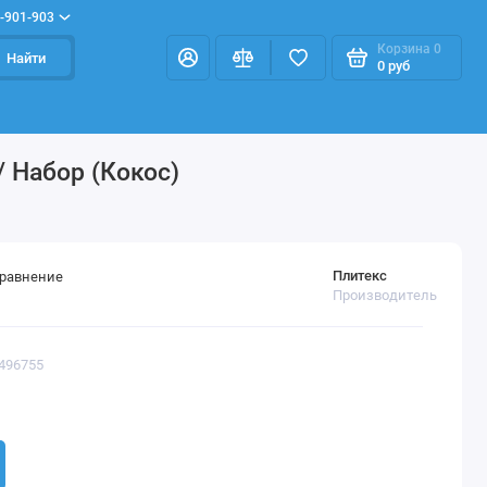
-901-903
Корзина
0
Найти
0 руб
/ Набор (Кокос)
Плитекс
сравнение
Производитель
0496755