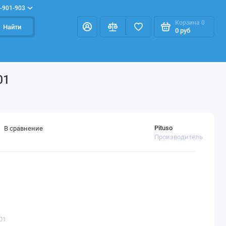
-901-903
Корзина
0
Найти
0 руб
01
Pituso
В сравнение
Производитель
01