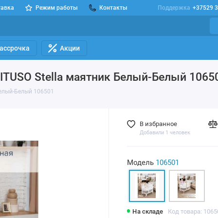
тавка
Режим работы
Контакты
Поддержка
+37529 3
Рассрочка
Акции
PITUSO Stella маятник Белый-Белый 1065
Белый-Белый 106501
В избранное
Добавили 1 человек
Модель
106501
На складе
Код товара: 1065