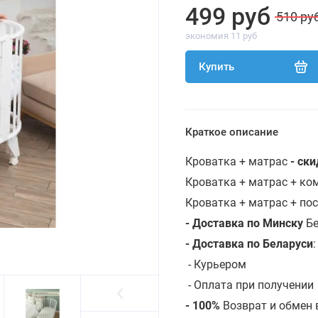
499 руб
510 ру
экономия 11 руб
Купить
Краткое описание
Кроватка + матрас
- ск
Кроватка + матрас + к
Кроватка + матрас + по
- Доставка по Минску
Бе
- Доставка по Беларуси
-
Курьером
- Оплата при получении
- 100%
Возврат и обмен 