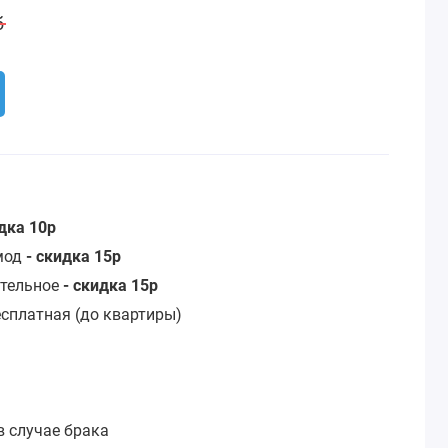
б
идка 10р
омод
- скидка 15р
стельное
- скидка 15р
сплатная (до квартиры)
:
в случае брака