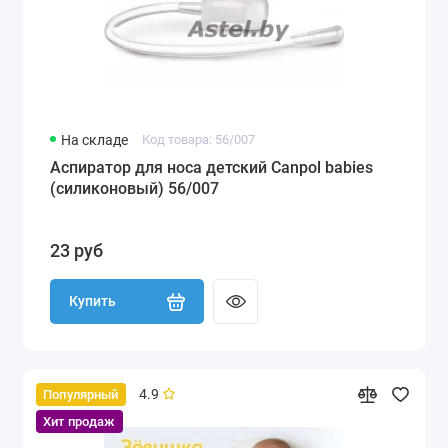
На складе
Код товара: 56/007
Аспиратор для носа детский Canpol babies
(силиконовый) 56/007
23 руб
Купить
4.9
Популярный
Хит продаж