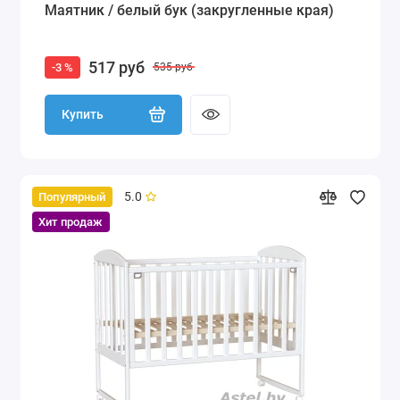
Маятник / белый бук (закругленные края)
517 руб
-3 %
535 руб
Купить
5.0
Популярный
Хит продаж