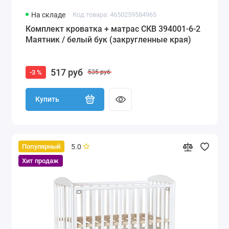
На складе
Код товара: 4650259584965
Комплект кроватка + матрас СКВ 394001-6-2
Маятник / белый бук (закругленные края)
517 руб
-3 %
535 руб
Купить
5.0
Популярный
Хит продаж