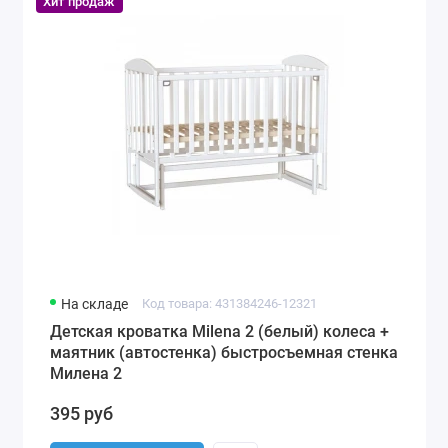
Хит продаж
На складе
Код товара: 431384246-12321
Детская кроватка Milena 2 (белый) колеса +
маятник (автостенка) быстросъемная стенка
Милена 2
395 руб