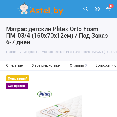
0
Матрас детский Plitex Orto Foam
ПМ-03/4 (160х70х12см) / Под Заказ
6-7 дней
Главная
Матрасы
Матрас детский Plitex Orto Foam ПМ-03/4 (160х70х
Описание
Характеристики
Отзывы
0
Вопросы и о
Популярный
Хит продаж