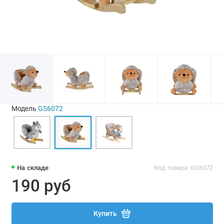
Модель
GS6072
На складе
Код товара: GS6072
190 руб
Купить