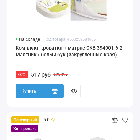
На складе
Код товара: 4650259584965
Комплект кроватка + матрас СКВ 394001-6-2
Маятник / белый бук (закругленные края)
517 руб
-3 %
535 руб
Купить
5.0
Популярный
Хит продаж