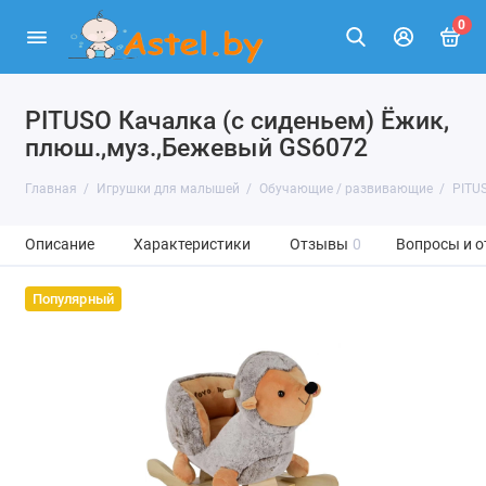
0
PITUSO Качалка (с сиденьем) Ёжик,
плюш.,муз.,Бежевый GS6072
Главная
Игрушки для малышей
Обучающие / развивающие
PITUS
Описание
Характеристики
Отзывы
0
Вопросы и о
Популярный