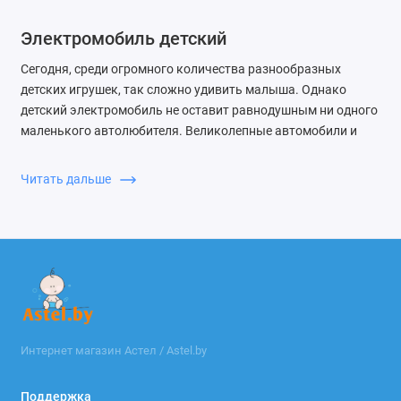
Электромобиль детский
Сегодня, среди огромного количества разнообразных
детских игрушек, так сложно удивить малыша. Однако
детский электромобиль не оставит равнодушным ни одного
маленького автолюбителя. Великолепные автомобили и
мотоциклы помогут почувствовать себя настоящими
водителями и доставят массу положительных эмоций
Читать дальше
малышам.
Ряд машин имеет практически полное сходство с
настоящим марками автомобилей, также электромобили
оснащены множеством функций, звуковыми и световыми
сигналами, панелью приборов, рулем, световыми фарами,
лобовым стеклом, зеркалами заднего вида которые дарят
возможность малышу ощутить радость от вождения.
Интернет магазин Астел / Astel.by
Электромобили можно условно разделить по возрастным
группам, потому как в зависимости от возраста малыша
Поддержка