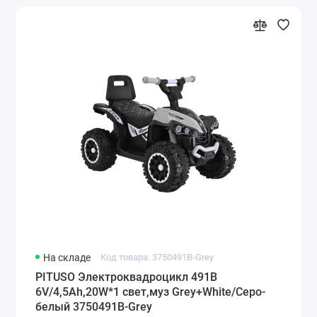
На складе
Код товара: 3750491B-Grey
PITUSO Электроквадроцикл 491B
6V/4,5Ah,20W*1 свет,муз Grey+White/Серо-
белый 3750491B-Grey