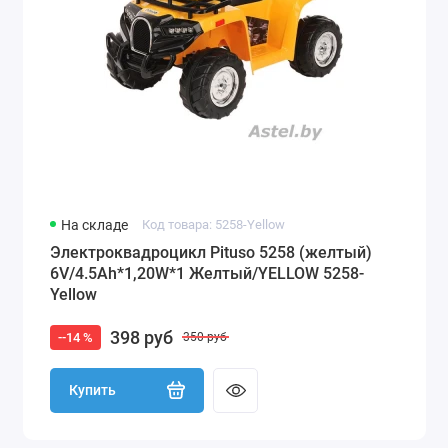
На складе
Код товара: 5258-Yellow
Электроквадроцикл Pituso 5258 (желтый)
6V/4.5Ah*1,20W*1 Желтый/YELLOW 5258-
Yellow
398 руб
--14 %
350 руб
Купить