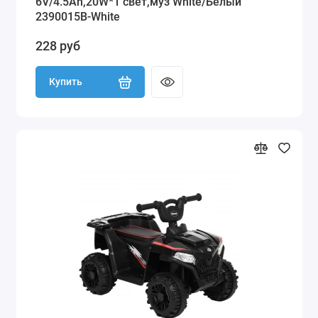
6V/4.5Ah,20W*1 свет,муз White/Белый
2390015B-White
228 руб
Купить