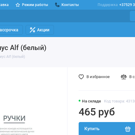
тавка
Режим работы
Контакты
Поддержка
+37529 3
Рассрочка
Акции
с Alf (белый)
ус Alf (белый)
В избранное
В 
На складе
Код товара: 431
465 руб
Купить