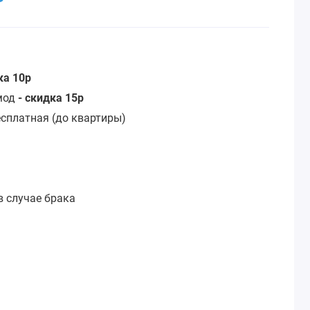
ка 10р
омод
- скидка 15р
сплатная (до квартиры)
:
в случае брака