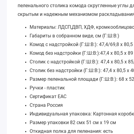
пеленального столика комода скругленные углы д
скрытым и надежным механизмом раскладывания
Материалы: ЛДСП,ДВП, ХДФ, кромкооблицово
Габариты в собранном виде, см (Г:Ш:В:)
Комод с надстройкой (Г:Ш:В:): 47,4/69,8 х 80,5
Комод без надстройки (Г:Ш:В:):47,4 х 80,5 х 89
Столик с надстройкой (Г:Ш:В:): 47,4 х 80,5 х 85
Столик без надстройки (Г:Ш:В:): 47,4 х 80,5 х 
Размер пеленальной площади (Г:Ш:В:): 68 х 52
Ручки - пластик
Сертификат ЕАС
Страна Россия
Индивидуальная упаковка: Картонная короб
Размер упаковки 82 смх 51 см х 19 см
Откидная полка для пеленания: есть