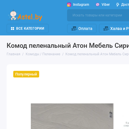
Instagram
Viber
Дос
Оплата
Халва и 
ВСЕ КАТЕГОРИИ
Комод пеленальный Атон Мебель Сириу
Главная
Комоды / Пеленание
Комод пеленальный Атон Мебель Сири
Популярный