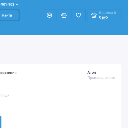
-901-903
Корзина
0
Найти
0 руб
Атон
сравнение
Производитель
389246