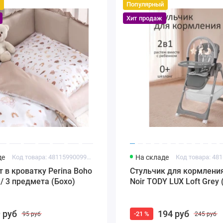
й
Популярный
Хит продаж
де
Код товара: 4811599009918
На складе
 в кроватку Perina Boho
Стульчик для кормления
 / 3 предмета (Бохо)
Noir TODY LUX Loft Grey
 руб
194 руб
-21 %
95 руб
245 руб