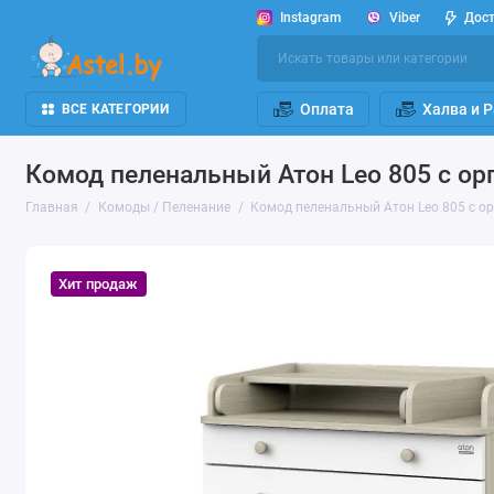
Instagram
Viber
Дос
Оплата
Халва и 
ВСЕ КАТЕГОРИИ
Комод пеленальный Атон Leo 805 с о
Главная
Комоды / Пеленание
Комод пеленальный Атон Leo 805 с о
Хит продаж