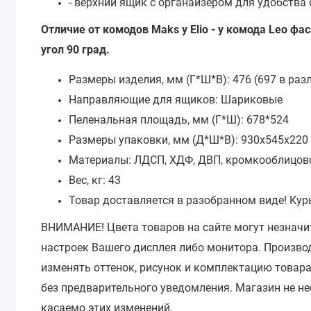
- верхний ящик с органайзером для удобства 
Отличие от комодов Maks у Elio - у комода Leo ф
угол 90 град.
Размеры изделия, мм (Г*Ш*В):
476 (697 в ра
Направляющие для ящиков:
Шариковые
Пеленальная площадь, мм (Г*Ш):
678*524
Размеры упаковки, мм (Д*Ш*В):
930x545x220
Материалы:
ЛДСП, ХДФ, ДВП, кромкооблицов
Вес, кг:
43
Товар доставляется в разобранном виде! Кур
ВНИМАНИЕ!
Цвета товаров на сайте могут незначи
настроек Вашего дисплея либо монитора.
Производ
изменять оттенок, рисунок и комплектацию товара
без предварительного уведомления.
Магазин не не
касаемо этих изменений.