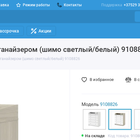
тавка
Режим работы
Контакты
Поддержка
+37529 3
Рассрочка
Акции
рганайзером (шимо светлый/белый) 9108
рганайзером (шимо светлый/белый) 9108826
В избранное
В 
Модель
9108826
На складе
Код товара: 9108