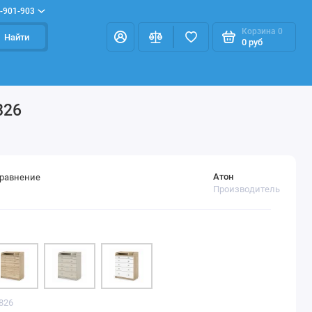
-901-903
Корзина
0
Найти
0 руб
826
Атон
сравнение
Производитель
826