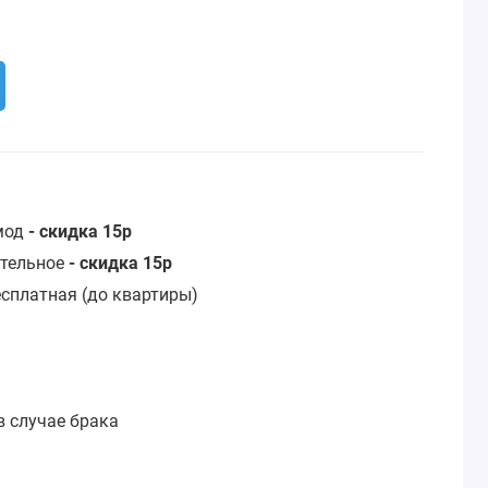
омод
- скидка 15р
стельное
- скидка 15р
сплатная (до квартиры)
:
в случае брака