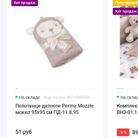
Хит продаж
Популярны
Хит продаж
На складе
Код товара: 4811599009659
На скла
Полотенце детское Perina Muzzle
Комплект
мокко 95х95 см ПД-11.8.95
BH3-01.1
51 руб
89
-6 %