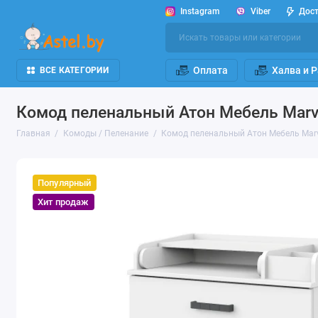
Instagram
Viber
Дос
Оплата
Халва и 
ВСЕ КАТЕГОРИИ
Комод пеленальный Атон Мебель Marv
Главная
Комоды / Пеленание
Комод пеленальный Атон Мебель Marv
Популярный
Хит продаж