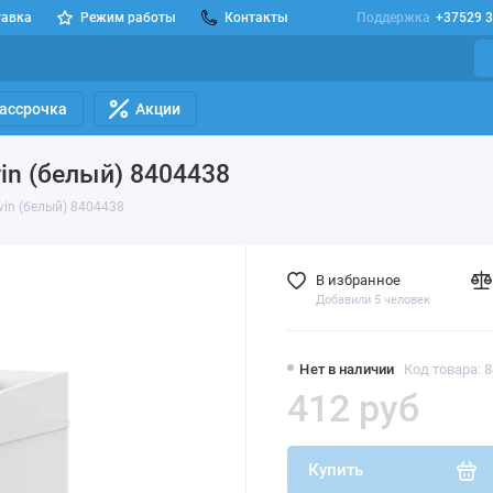
тавка
Режим работы
Контакты
Поддержка
+37529 3
Рассрочка
Акции
in (белый) 8404438
in (белый) 8404438
В избранное
Добавили 5 человек
Нет в наличии
Код товара: 
412 руб
Купить