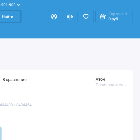
-901-903
Корзина
0
Найти
0 руб
Атон
В сравнение
Производитель
8404438 / 8404454