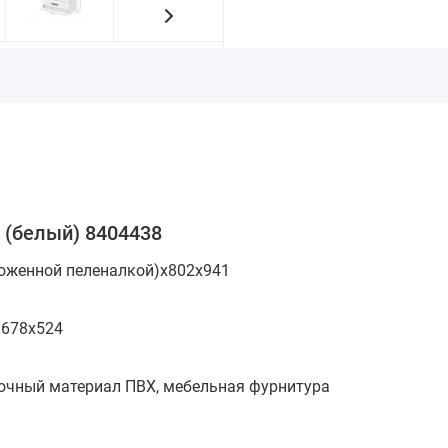
 (белый) 8404438
ложенной пеленалкой)х802х941
:
678х524
очный материал ПВХ, мебельная фурнитура