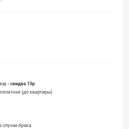
омод
- скидка 15р
сплатная (до квартиры)
:
в случае брака