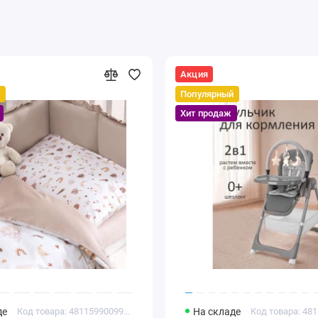
Акция
й
Популярный
Хит продаж
де
Код товара: 4811599009918
На складе