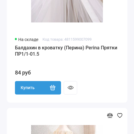
Бортики (бампер)
Для круглой-овальной
Одеяло-конверт
На складе
Код товара: 4811599007099
Балдахин в кроватку (Перина) Perina Прятки
Кокон, гнездышко
ПР1/1-01.5
Пеленки
84 руб
Постельное 100х70 см
Купить
7 предметов (с балдахином)
Аксессуары / борт / держатели
Подушка / Накидка для кормления