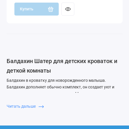
Купить
Балдахин Шатер для детских кроваток и
деткой комнаты
Балдахин в кроватку для новорожденного малыша.
Балдахин дополняет обычно комплект, он создает уют и
завершает визуально композицию. Многим очень нравится
визуально вид маленького домика для малыша. И
Читать дальше
малышам многим симпатично и спокойно находится в более
камерном пространстве. Детки некоторые пугаются
больших пространств, а балдахин дает более закрытую и
уютную обстановку.