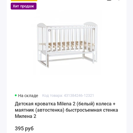
Хит продаж
На складе
Код товара: 431384246-12321
Детская кроватка Milena 2 (белый) колеса +
маятник (автостенка) быстросъемная стенка
Милена 2
395 руб