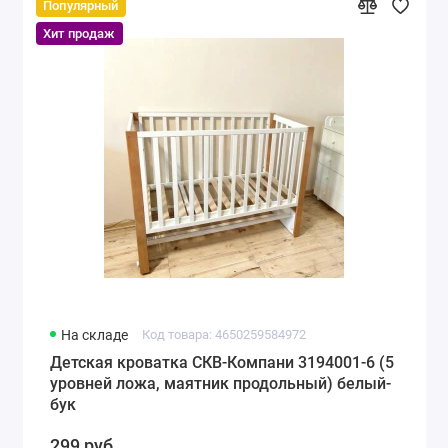
Популярный
Хит продаж
На складе
Код товара: 4650259584972
Детская кроватка СКВ-Компани 3194001-6 (5
уровней ложа, маятник продольный) белый-
бук
299 руб