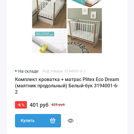
На складе
Код товара: 3194001-6-2
Комплект кроватка + матрас Plitex Eco Dream
(маятник продольный) Белый-бук 3194001-6-
2
401 руб
-6 %
425 руб
Купить