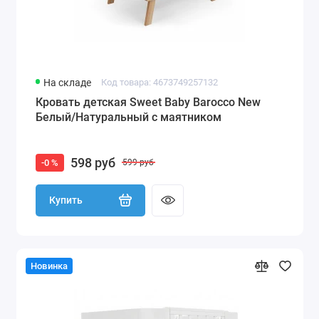
На складе
Код товара: 4673749257132
Кровать детская Sweet Baby Barocco New
Белый/Натуральный с маятником
598 руб
-0 %
599 руб
Купить
Новинка