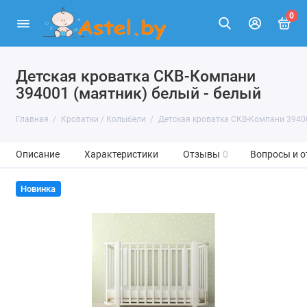
0
Детская кроватка СКВ-Компани
394001 (маятник) белый - белый
Главная
Кроватки / Колыбели
Детская кроватка СКВ-Компани 39400
Описание
Характеристики
Отзывы
0
Вопросы и о
Новинка