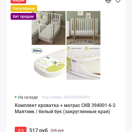
Акция
Популярный
Хит продаж
На складе
Код товара: 4650259584965
Комплект кроватка + матрас СКВ 394001-6-2
Маятник / белый бук (закругленные края)
517 руб
-3 %
535 руб