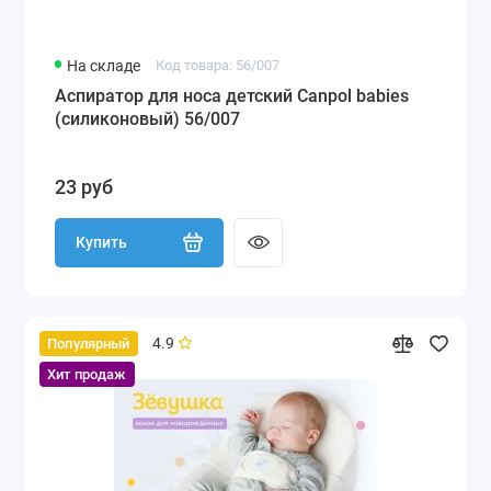
На складе
Код товара: 56/007
Аспиратор для носа детский Canpol babies
(силиконовый) 56/007
23 руб
Купить
4.9
Популярный
Хит продаж