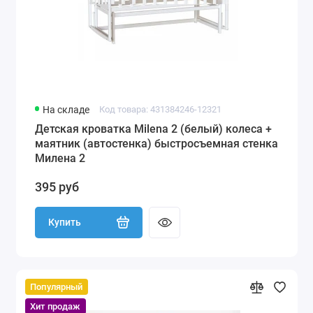
На складе
Код товара: 431384246-12321
Детская кроватка Milena 2 (белый) колеса +
маятник (автостенка) быстросъемная стенка
Милена 2
395 руб
Купить
Популярный
Хит продаж