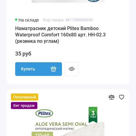
На складе
Код товара: 4811599008249
Наматрасник детский Plitex Bamboo
Waterproof Comfort 160х80 арт. НН-02.3
(резинка по углам)
35 руб
Купить
Популярный
Хит продаж