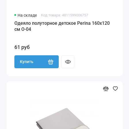
На складе
Код товара: 4811599006757
Одеяло полуторное детское Perina 160х120
см О-04
61 руб
Купить