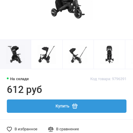
На складе
Код товара: 9796391
612 руб
Купить
В избранное
В сравнение