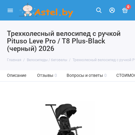
0
Трехколесный велосипед с ручкой
Pituso Leve Pro / T8 Plus-Black
(черный) 2026
Главная
Велосипеды / беговелы
Трехколесный велосипед с ручкой Pit
Описание
Отзывы
0
Вопросы и ответы
0
СТОИМО