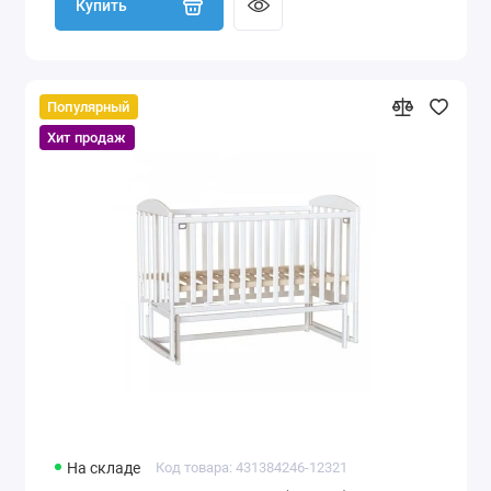
Купить
Популярный
Хит продаж
На складе
Код товара: 431384246-12321