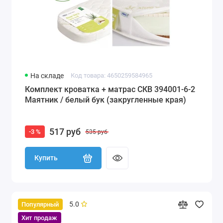
На складе
Код товара: 4650259584965
Комплект кроватка + матрас СКВ 394001-6-2
Маятник / белый бук (закругленные края)
517 руб
-3 %
535 руб
Купить
5.0
Популярный
Хит продаж