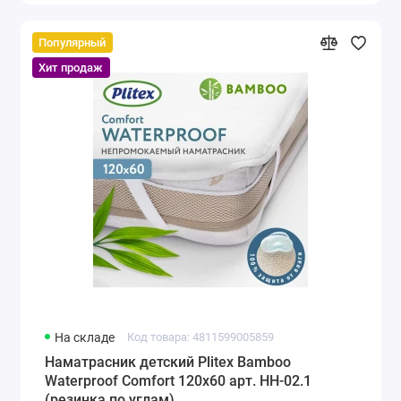
Популярный
Хит продаж
На складе
Код товара: 4811599005859
Наматрасник детский Plitex Bamboo
Waterproof Comfort 120х60 арт. НН-02.1
(резинка по углам)