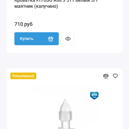
Кроватка PITUSO Asti J 511 Белый 5/1
маятник (капучино)
710 руб
Купить
Популярный