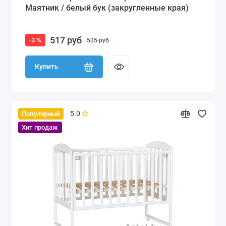
Маятник / белый бук (закругленные края)
517 руб
-3 %
535 руб
Купить
5.0
Популярный
Хит продаж