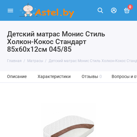
0
Детский матрас Монис Стиль
Холкон-Кокос Стандарт
85х60х12см 045/85
Главная
Матрасы
Детский матрас Монис Стиль Холкон-Кокос Стан
Описание
Характеристики
Отзывы
0
Вопросы и о