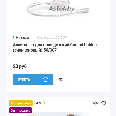
На складе
Код товара: 56/007
Аспиратор для носа детский Canpol babies
(силиконовый) 56/007
23 руб
Купить
4.9
Популярный
Хит продаж