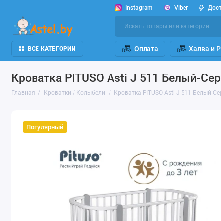
Instagram
Viber
Дос
Оплата
Халва и 
ВСЕ КАТЕГОРИИ
Кроватка PITUSO Asti J 511 Белый-Сер
Главная
Кроватки / Колыбели
Кроватка PITUSO Asti J 511 Белый-Се
Популярный