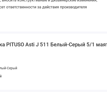
, вносить конструктивные и дизайнерские изменения,
сет ответственности за действия производителя
а PITUSO Asti J 511 Белый-Серый 5/1 маят
Белый-Серый
й