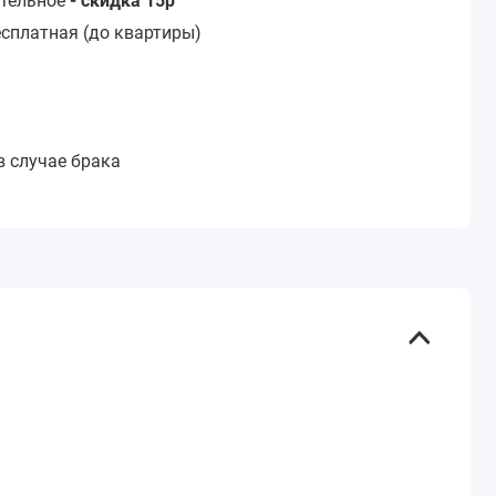
стельное
- скидка 15р
сплатная (до квартиры)
:
в случае брака