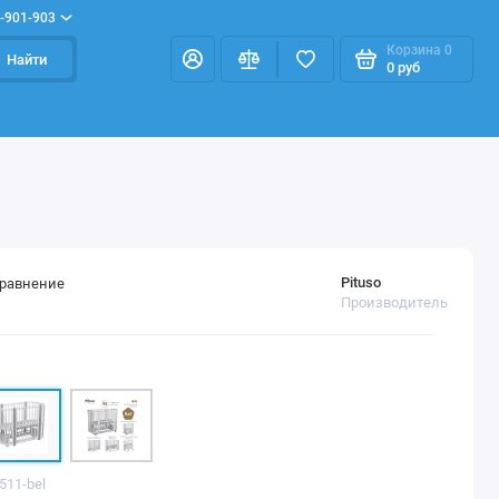
-901-903
Корзина
0
Найти
0 руб
Pituso
сравнение
Производитель
511-bel