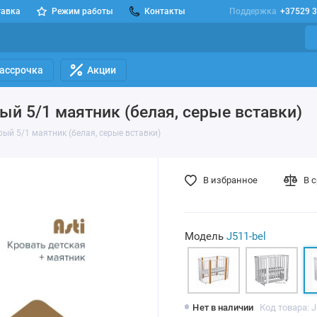
тавка
Режим работы
Контакты
Поддержка
+37529 3
Рассрочка
Акции
ый 5/1 маятник (белая, серые вставки)
рый 5/1 маятник (белая, серые вставки)
В избранное
В 
Модель
J511-bel
Нет в наличии
Код товара: J