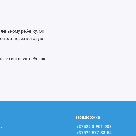
аленькому ребенку. Он
оской, через которую
 через которую ребенок
опасаясь оказаться их
ля периодического
а во время роста
 сменных сосок разных
ы используются для
подавиться.
а, а также облегчить
Поддержка
ребенка, предпочтений
+37529 3-901-903
 -
орый будет
+37529 577-88-64