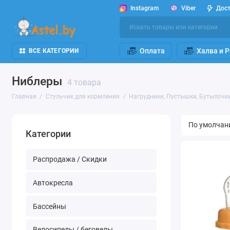
Instagram
Viber
Дос
Оплата
Халва и 
ВСЕ КАТЕГОРИИ
Ниблеры
4 товара
Главная
Стульчик для кормления
Нагрудники, Пустышки, Бутылочки
Категории
Распродажа / Скидки
Автокресла
Бассейны
Велосипеды / беговелы