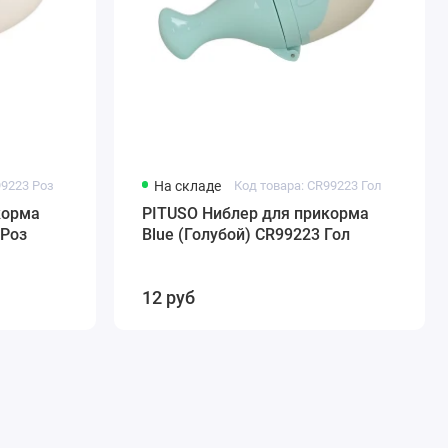
99223 Роз
На складе
Код товара: CR99223 Гол
корма
PITUSO Ниблер для прикорма
 Роз
Blue (Голубой) CR99223 Гол
12 руб