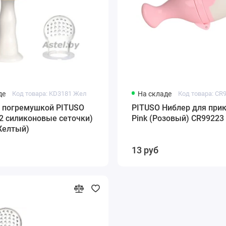
де
Код товара: KD3181 Жел
На складе
Код товара: CR
с погремушкой PITUSO
PITUSO Ниблер для при
2 силиконовые сеточки)
Pink (Розовый) CR99223
Желтый)
13 руб