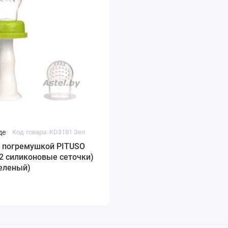
де
Код товара: KD3181 Зел
с погремушкой PITUSO
2 силиконовые сеточки)
Зеленый)