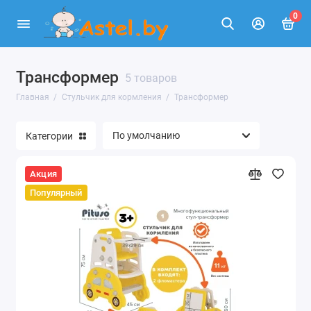
0
Трансформер
Классический
5 товаров
Главная
Стульчик для кормления
Трансформер
Стульчик с качелями
Категории
Трансформер
Нагрудники, Пустышки, Бутылочки, Посуда
Акция
Популярный